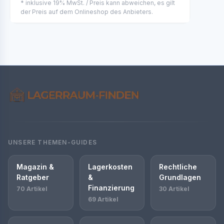
* inklusive 19% MwSt. / Preis kann abweichen, es gilt
der Preis auf dem Onlineshop des Anbieters.
UNSERE THEMEN-GUIDES
Magazin &
Lagerkosten
Rechtliche
Ratgeber
&
Grundlagen
Finanzierung
70 Artikel
30 Artikel
69 Artikel