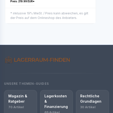
Preis: 219.99 EUR*
* inklusive 19% MwSt. / Preis kann abweichen, es gilt
der Preis auf dem Onlineshop des Anbieters.
UNSERE THEMEN-GUIDES
Magazin &
Lagerkosten
Rechtliche
Ratgeber
&
Grundlagen
Finanzierung
70 Artikel
30 Artikel
69 Artikel